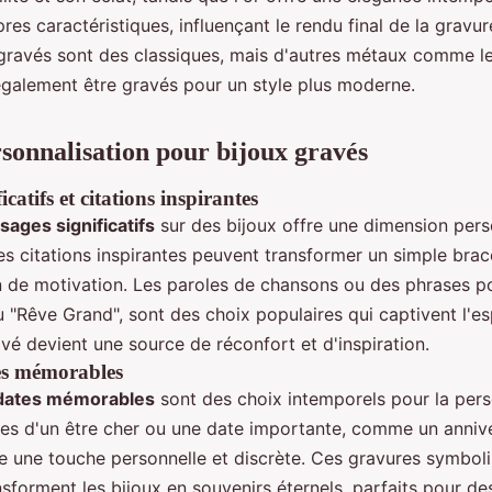
res caractéristiques, influençant le rendu final de la gravur
 gravés sont des classiques, mais d'autres métaux comme le
également être gravés pour un style plus moderne.
rsonnalisation pour bijoux gravés
catifs et citations inspirantes
ages significatifs
sur des bijoux offre une dimension pers
es citations inspirantes peuvent transformer un simple brac
n de motivation. Les paroles de chansons ou des phrases p
"Rêve Grand", sont des choix populaires qui captivent l'esp
é devient une source de réconfort et d'inspiration.
tes mémorables
dates mémorables
sont des choix intemporels pour la pers
iales d'un être cher ou une date importante, comme un anniv
te une touche personnelle et discrète. Ces gravures symboli
nsforment les bijoux en souvenirs éternels, parfaits pour d