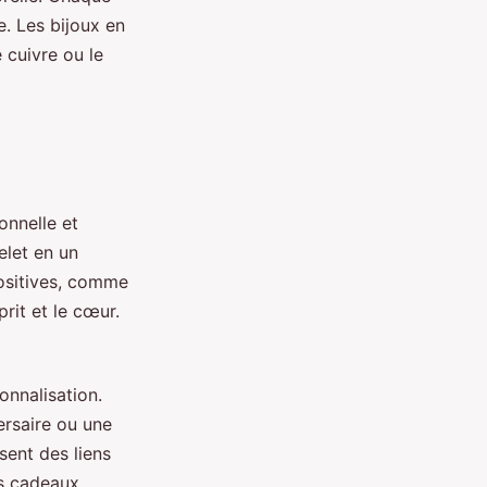
e. Les bijoux en
 cuivre ou le
onnelle et
elet en un
ositives, comme
rit et le cœur.
onnalisation.
ersaire ou une
sent des liens
es cadeaux