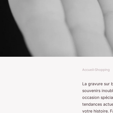
Accueil
›
Shopping
SHOPPING
Gravure sur bijoux : 
La gravure sur 
souvenirs inoubl
souvenirs avec style
occasion spécial
tendances actuel
votre histoire. 