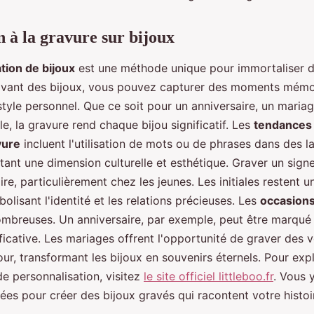
n à la gravure sur bijoux
tion de bijoux
est une méthode unique pour immortaliser d
avant des bijoux, vous pouvez capturer des moments mémo
tyle personnel. Que ce soit pour un anniversaire, un maria
e, la gravure rend chaque bijou significatif. Les
tendances 
vure
incluent l'utilisation de mots ou de phrases dans des 
tant une dimension culturelle et esthétique. Graver un sign
ire, particulièrement chez les jeunes. Les initiales restent u
olisant l'identité et les relations précieuses. Les
occasions
mbreuses. Un anniversaire, par exemple, peut être marqué 
ificative. Les mariages offrent l'opportunité de graver des
r, transformant les bijoux en souvenirs éternels. Pour exp
 de personnalisation, visitez
le site officiel littleboo.fr
. Vous 
ées pour créer des bijoux gravés qui racontent votre histoi