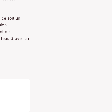
 ce soit un
sion
ent de
rteur. Graver un