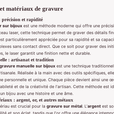
et matériaux de gravure
 précision et rapidité
r sur bijoux
est une méthode moderne qui offre une précisi
sceau laser, cette technique permet de graver des détails fin
est particulièrement appréciée pour sa rapidité et sa capac
lexes sans contact direct. Que ce soit pour graver des init
s, le laser garantit une finition nette et durable.
le : artisanat et tradition
gravure manuelle sur bijoux
est une technique traditionnel
tisanale. Réalisée à la main avec des outils spécifiques, ell
he personnelle et unique. Chaque pièce devient ainsi une œu
abileté et de la créativité de l'artisan. Cette méthode est 
un bijou avec une histoire et une âme.
riaux : argent, or, et autres métaux
riau est crucial pour la
gravure sur métal
. L'
argent
est so
lité et son éclat, tandis que l'or offre une élégance intemp