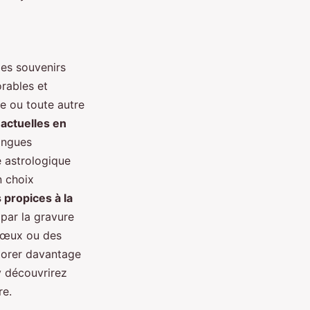
es souvenirs
rables et
ge ou toute autre
actuelles en
langues
e astrologique
n choix
 propices à la
par la gravure
 vœux ou des
lorer davantage
y découvrirez
re.