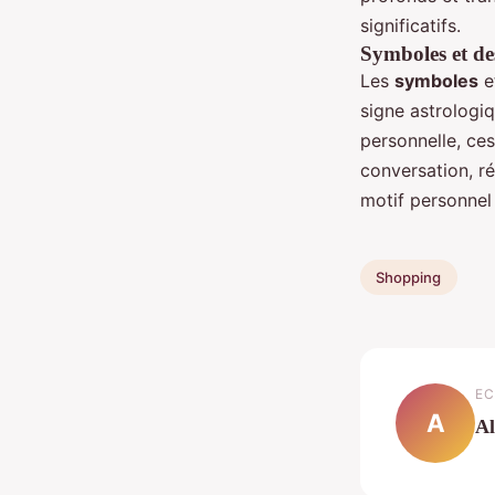
significatifs.
Symboles et de
Les
symboles
e
signe astrologi
personnelle, ce
conversation, ré
motif personnel 
Shopping
EC
A
Al