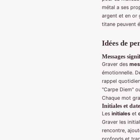
métal a ses prop
argent et en or
titane peuvent 
Idées de pe
Messages signifi
Graver des
mess
émotionnelle. D
rappel quotidie
"Carpe Diem" ou 
Chaque mot grav
Initiales et da
Les
initiales
et
Graver les init
rencontre, ajou
profonds et tra