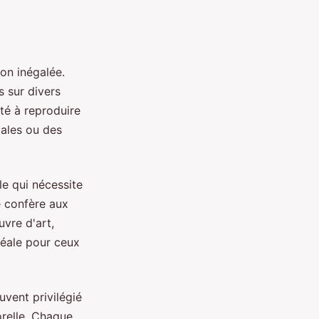
on inégalée.
s sur divers
ité à reproduire
iales ou des
le qui nécessite
e confère aux
vre d'art,
idéale pour ceux
uvent privilégié
orelle. Chaque