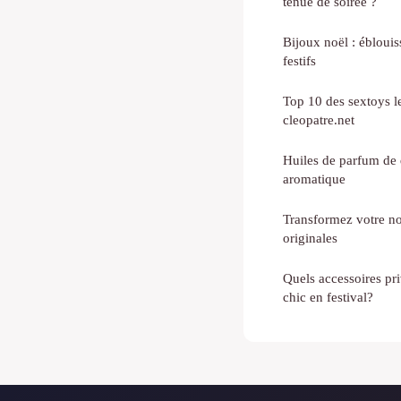
tenue de soirée ?
Bijoux noël : éblouis
festifs
Top 10 des sextoys le
cleopatre.net
Huiles de parfum de q
aromatique
Transformez votre no
originales
Quels accessoires pr
chic en festival?