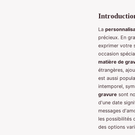
Alexandre
•
23 octobre 2024
•
3 min de lecture
Introductio
La
personnalisa
précieux. En gr
exprimer votre s
occasion spécial
matière de gra
étrangères, ajou
est aussi popula
intemporel, symb
gravure
sont no
d'une date sign
messages d'amou
les possibilités
des options vari