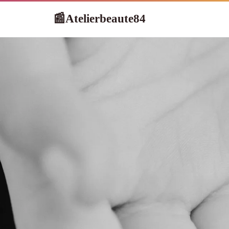
Atelierbeaute84
📰