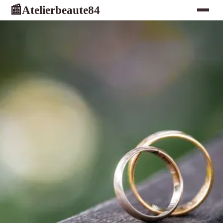
Atelierbeaute84
📰