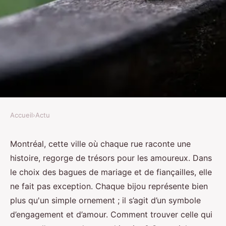
Accueil
›
Actu
ACTU
Comment dénicher les plus
Montréal, cette ville où chaque rue raconte une
histoire, regorge de trésors pour les amoureux. Dans
belles bagues de mariage et de
le choix des bagues de mariage et de fiançailles, elle
fiançailles à Montréal ?
ne fait pas exception. Chaque bijou représente bien
plus qu'un simple ornement ; il s’agit d’un symbole
Alexandre
•
5 novembre 2024
•
3 min de lecture
d’engagement et d’amour. Comment trouver celle qui