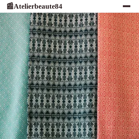
Atelierbeaute84
📰