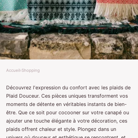
Accueil
›
Shopping
SHOPPING
Découvrez le confort ultime avec
Découvrez l'expression du confort avec les plaids de
Plaid Douceur. Ces pièces uniques transforment vos
les plaids de plaid douceur
moments de détente en véritables instants de bien-
être. Que ce soit pour cocooner sur votre canapé ou
Alexandre
•
12 novembre 2024
•
5 min de lecture
ajouter une touche élégante à votre décoration, ces
plaids offrent chaleur et style. Plongez dans un
univers où douceur et esthétique se rencontrent, et