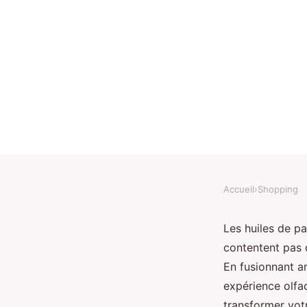
Accueil
›
Shopping
SHOPPING
Huiles de parfum de q
Les huiles de pa
contentent pas 
redécouvrez l'art ar
En fusionnant ar
expérience olfa
transformer votr