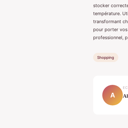
stocker correcte
température. Uti
transformant cha
pour porter vos
professionnel, p
Shopping
EC
A
Al