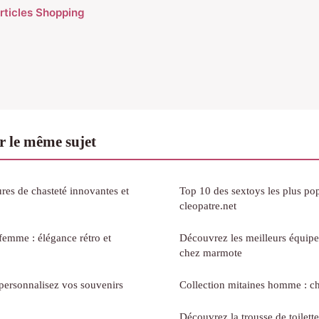
articles Shopping
 le même sujet
res de chasteté innovantes et
Top 10 des sextoys les plus pop
cleopatre.net
femme : élégance rétro et
Découvrez les meilleurs équip
chez marmote
 personnalisez vos souvenirs
Collection mitaines homme : cha
Découvrez la trousse de toilett