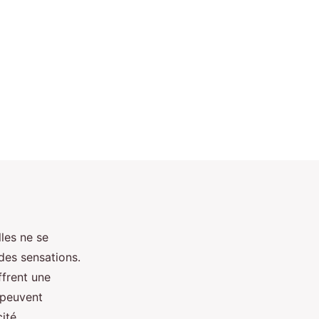
lles ne se
des sensations.
ffrent une
 peuvent
ité.