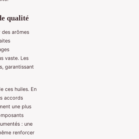
de qualité
er des arômes
aites
nges
us vaste. Les
s, garantissant
e ces huiles. En
es accords
ement une plus
 composants
umentés : une
 même renforcer