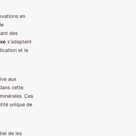
ovations en
de
sant des
uxe
s'adaptent
ication et le
sive aux
 dans cette
minérales. Ces
tité unique de
tiel de les