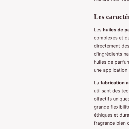
Alexandre
•
28 septembre 2024
•
3 min de lecture
Les caracté
Les
huiles de p
complexes et dur
directement des
d'ingrédients na
huiles de parfum
une application
La
fabrication 
utilisant des te
olfactifs uniqu
grande flexibili
éthiques et dur
fragrance bien 