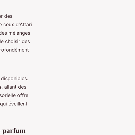
er des
 ceux d'Attari
 des mélanges
e choisir des
 profondément
disponibles.
s
, allant des
orielle offre
qui éveillent
de parfum