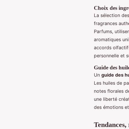
Choix des ingr
La sélection de
fragrances authe
Parfums, utilis
aromatiques uni
accords olfacti
personnelle et 
Guide des huil
Un
guide des h
Les huiles de p
notes florales d
une liberté créa
des émotions et
Tendances, 