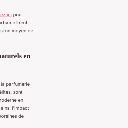
ez ici
pour
arfum offrent
ussi un moyen de
naturels en
 la parfumerie
lites, sont
 moderne en
ainsi l'impact
poraines de