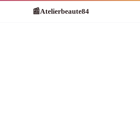
Atelierbeaute84
📰