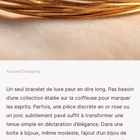
Accueil
›
Shopping
SHOPPING
Top astuces pour sélectionner un
Un seul bracelet de luxe peut en dire long. Pas besoin
d’une collection étalée sur la coiffeuse pour marquer
bracelet de luxe idéal pour votre
les esprits. Parfois, une pièce discrète en or rose ou
style
un jonc subtilement pavé suffit à transformer une
tenue simple en déclaration d’élégance. Dans une
Alexandre-Pierre
•
31/03/2026 13:26
•
11 min de lecture
boîte à bijoux, même modeste, l’ajout d’un bijou de