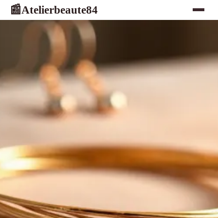
Atelierbeaute84
📰