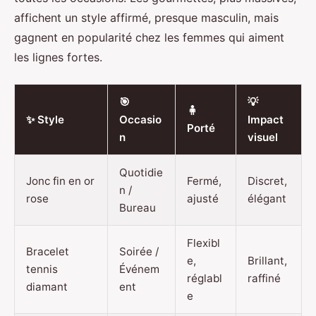
affichent un style affirmé, presque masculin, mais
gagnent en popularité chez les femmes qui aiment
les lignes fortes.
🎯
💡
🧍
✨ Style
Occasio
Impact
Porté
n
visuel
Quotidie
Jonc fin en or
Fermé,
Discret,
n /
rose
ajusté
élégant
Bureau
Flexibl
Bracelet
Soirée /
e,
Brillant,
tennis
Événem
réglabl
raffiné
diamant
ent
e