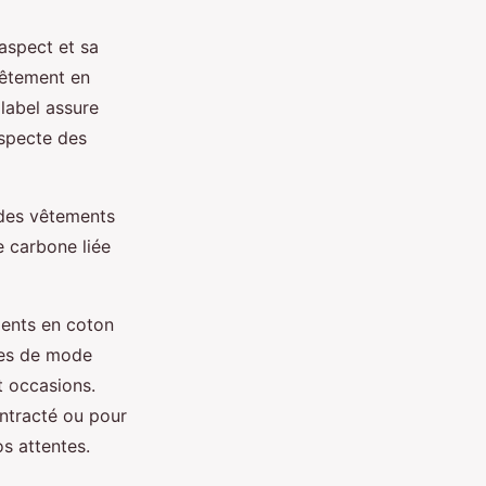
aspect et sa
vêtement en
 label assure
especte des
 des vêtements
e carbone liée
ements en coton
ues de mode
t occasions.
ntracté ou pour
s attentes.