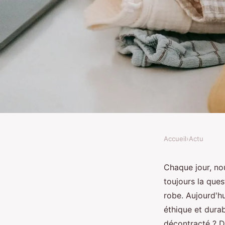
Accueil
›
Actu
ACTU
Comment choisir des 
Chaque jour, no
toujours la que
biologique pour un l
robe. Aujourd'hu
éthique et dura
décontracté ? D