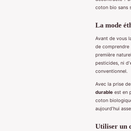
Alexandre
•
20 mai 2024
•
6 min de lecture
coton bio sans s
La mode éth
Avant de vous l
de comprendre c
première naturel
pesticides, ni d
conventionnel.
Avec la prise d
durable
est en 
coton biologiqu
aujourd'hui ass
Utiliser un