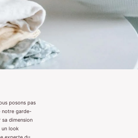
nous posons pas
e notre garde-
r sa dimension
 un look
ne experte du