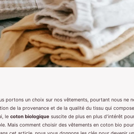
vêtements en coton
us portons un choix sur nos vêtements, pourtant nous ne 
stion de la provenance et de la qualité du tissu qui compos
ook décontracté?
i, le
coton biologique
suscite de plus en plus d'intérêt pou
ble. Mais comment choisir des vêtements en coton bio pour
ans cet article, nous vous donnons les clés pour devenir u