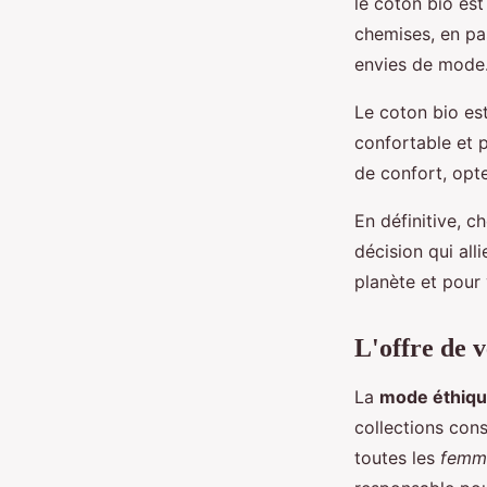
le coton bio es
chemises, en pas
envies de mode
Le coton bio est
confortable et 
de confort, opt
En définitive, 
décision qui all
planète et pour 
L'offre de 
La
mode éthiq
collections con
toutes les
femm