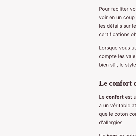
Pour faciliter v
voir en un coup
les détails sur l
certifications o
Lorsque vous ut
compte les vale
bien sûr, le sty
Le confort 
Le
confort
est u
a un véritable 
que le coton con
d'allergies.
Un
jean
en coton