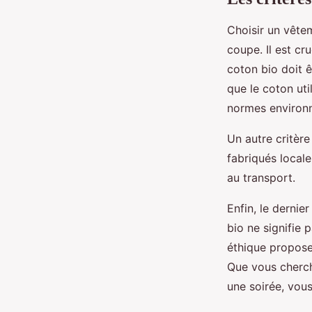
Choisir un vête
coupe. Il est cr
coton bio doit ê
que le coton ut
normes environn
Un autre critèr
fabriqués locale
au transport.
Enfin, le dernie
bio ne signifie
éthique propose
Que vous cherch
une soirée, vou