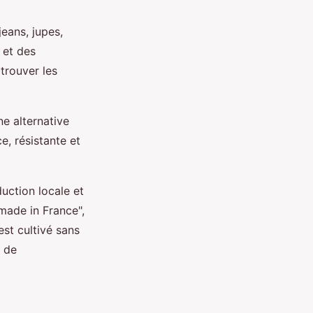
eans, jupes,
 et des
trouver les
ne alternative
, résistante et
uction locale et
made in France",
est cultivé sans
t de