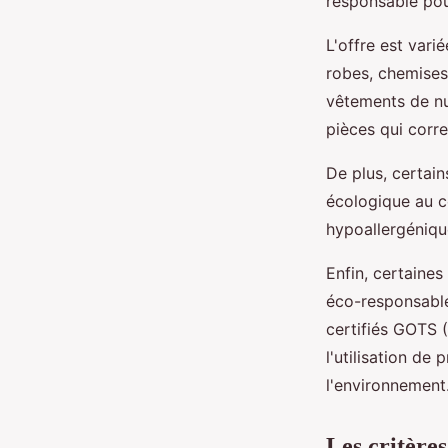
responsable pou
L'offre est vari
robes, chemises
vêtements de nu
pièces qui corre
De plus, certai
écologique au c
hypoallergénique
Enfin, certaine
éco-responsable
certifiés GOTS (
l'utilisation de
l'environnement
Les critère