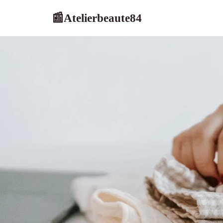
Atelierbeaute84
📰