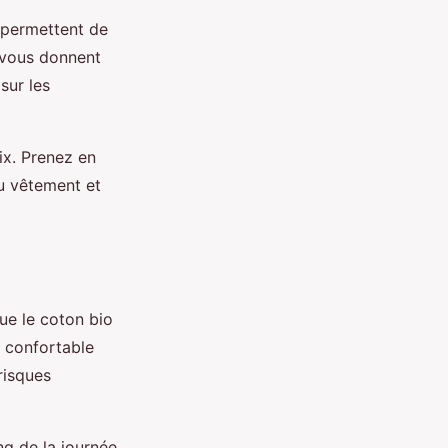
 permettent de
s vous donnent
sur les
ix. Prenez en
du vêtement et
que le coton bio
t confortable
risques
g de la journée.