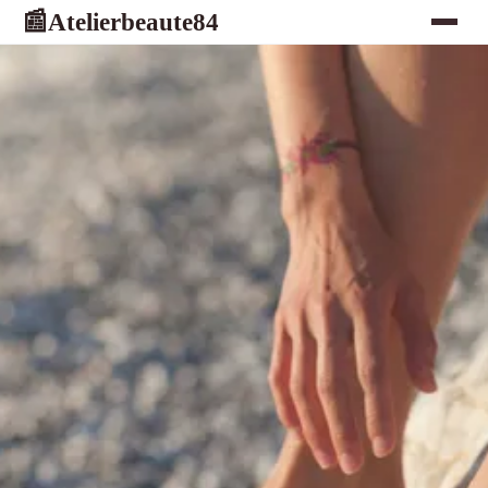
Atelierbeaute84
📰