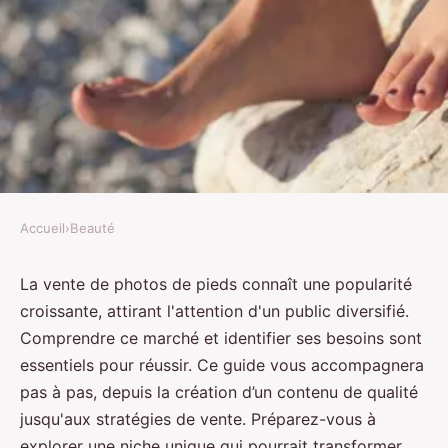
Accueil
›
Beauté
BEAUTÉ
Comment vendre ses pieds : un
La vente de photos de pieds connaît une popularité
croissante, attirant l'attention d'un public diversifié.
guide complet pour débuter
Comprendre ce marché et identifier ses besoins sont
essentiels pour réussir. Ce guide vous accompagnera
Alexandre
•
15 octobre 2024
•
3 min de lecture
pas à pas, depuis la création d’un contenu de qualité
jusqu'aux stratégies de vente. Préparez-vous à
explorer une niche unique qui pourrait transformer