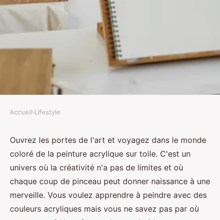
Accueil
›
Lifestyle
LIFESTYLE
Quels sont les meilleurs conseils
Ouvrez les portes de l'art et voyagez dans le monde
coloré de la peinture acrylique sur toile. C'est un
pour débuter en peinture
univers où la créativité n'a pas de limites et où
acrylique sur toile?
chaque coup de pinceau peut donner naissance à une
merveille. Vous voulez apprendre à peindre avec des
Alexandre
•
20 mai 2024
•
6 min de lecture
couleurs acryliques mais vous ne savez pas par où