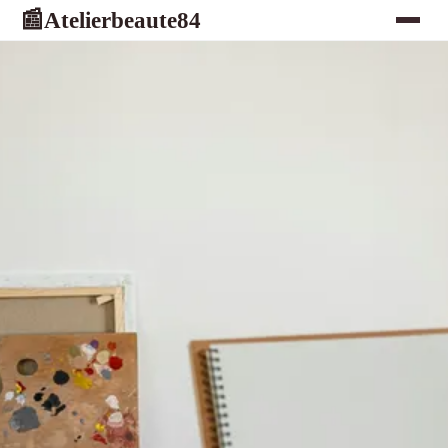
Atelierbeaute84
📰